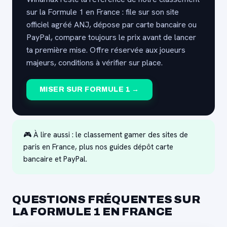
sur la Formule 1 en France : file sur son site
officiel agréé ANJ, dépose par carte bancaire ou
PayPal, compare toujours le prix avant de lancer
ta première mise. Offre réservée aux joueurs
majeurs, conditions à vérifier sur place.
MISER SUR FORMULE 1 →
🎮 À lire aussi :
le classement gamer des sites de
paris en France
, plus nos guides
dépôt carte
bancaire
et
PayPal
.
QUESTIONS FRÉQUENTES SUR
LA FORMULE 1 EN FRANCE