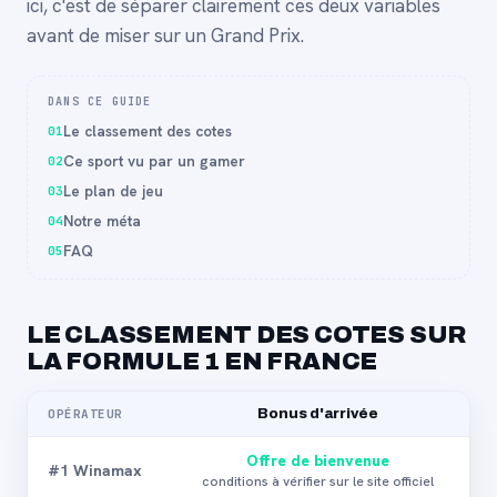
ici, c'est de séparer clairement ces deux variables
avant de miser sur un Grand Prix.
DANS CE GUIDE
Le classement des cotes
01
Ce sport vu par un gamer
02
Le plan de jeu
03
Notre méta
04
FAQ
05
LE CLASSEMENT DES COTES SUR
LA FORMULE 1 EN FRANCE
OPÉRATEUR
Bonus d'arrivée
Sc
Offre de bienvenue
#1 Winamax
conditions à vérifier sur le site officiel